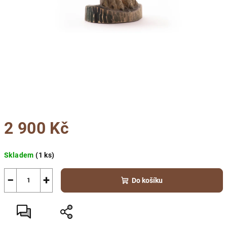
2 900 Kč
Měrná
Skladem
(1 ks)
cena:
−
+
Do košíku