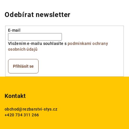
Odebírat newsletter
E-mail
Vložením e-mailu souhlasíte s
podmínkami ochrany
osobních údajů
Přihlásit se
Z
á
p
Kontakt
a
obchod
@
rezbarstvi-stys.cz
t
+420 734 311 266
í