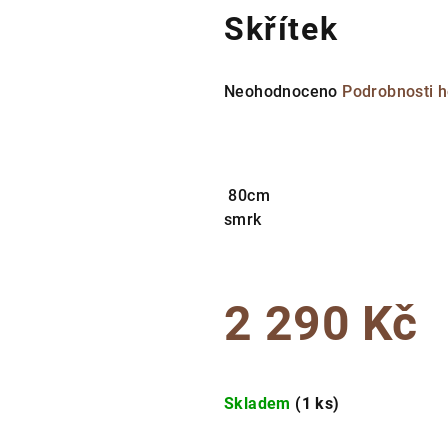
Skřítek
Průměrné
Neohodnoceno
Podrobnosti 
hodnocení
produktu
je
0,0
80cm
z
smrk
5
hvězdiček.
2 290 Kč
Měrná
cena:
Skladem
(1 ks)