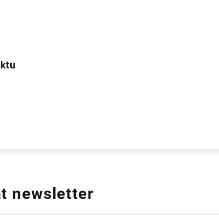
e
uktu
t newsletter