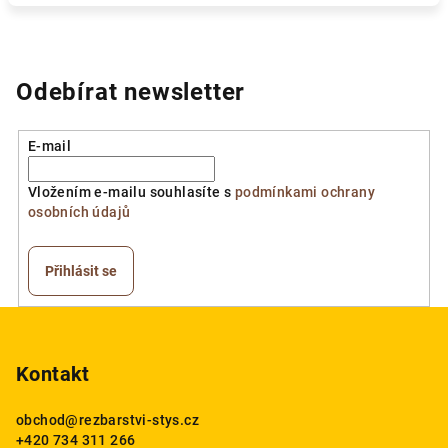
Odebírat newsletter
E-mail
Vložením e-mailu souhlasíte s
podmínkami ochrany
osobních údajů
Přihlásit se
Z
á
p
Kontakt
a
obchod
@
rezbarstvi-stys.cz
t
+420 734 311 266