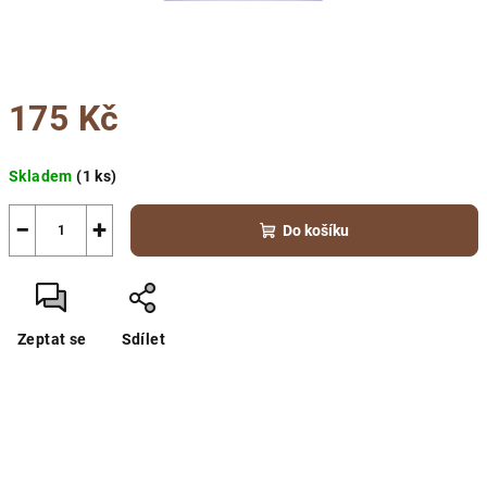
175 Kč
Měrná
Skladem
(1 ks)
cena:
−
+
Do košíku
Zeptat se
Sdílet