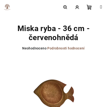
Přejít
na
obsah
Nákupní
Hledat
Přihlášení
Miska ryba - 36 cm -
košík
červenohnědá
Průměrné
Neohodnoceno
Podrobnosti hodnocení
hodnocení
produktu
je
0,0
z
5
hvězdiček.