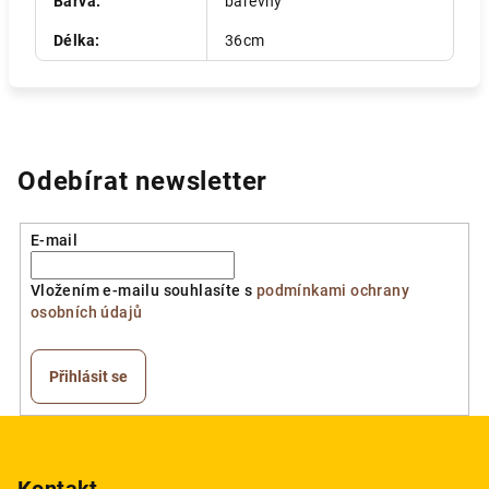
Barva
:
barevný
Délka
:
36cm
Odebírat newsletter
E-mail
Vložením e-mailu souhlasíte s
podmínkami ochrany
osobních údajů
Přihlásit se
Z
á