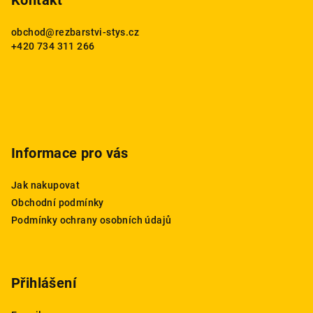
p
Kontakt
a
obchod
@
rezbarstvi-stys.cz
t
+420 734 311 266
í
Informace pro vás
Jak nakupovat
Obchodní podmínky
Podmínky ochrany osobních údajů
Přihlášení