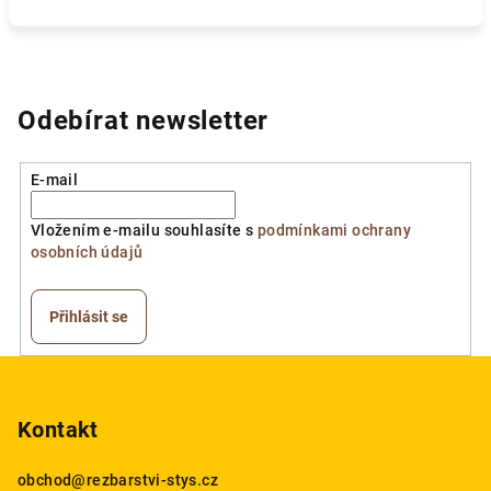
Odebírat newsletter
E-mail
Vložením e-mailu souhlasíte s
podmínkami ochrany
osobních údajů
Přihlásit se
Z
á
p
Kontakt
a
obchod
@
rezbarstvi-stys.cz