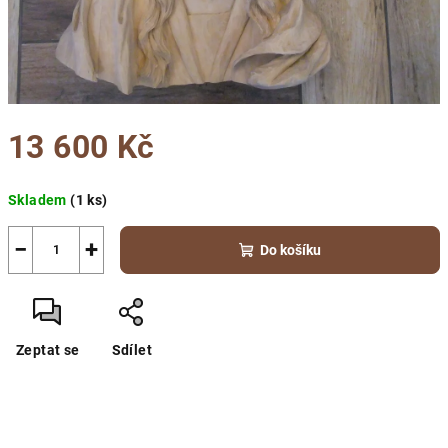
13 600 Kč
Měrná
Skladem
(1 ks)
cena:
−
+
Do košíku
Zeptat se
Sdílet