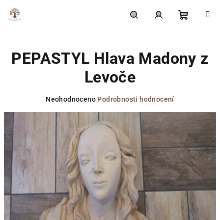
Přejít
na
obsah
Nákupní
Hledat
Přihlášení
PEPASTYL Hlava Madony z
košík
Levoče
Průměrné
Neohodnoceno
Podrobnosti hodnocení
hodnocení
produktu
je
0,0
z
5
hvězdiček.