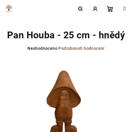
Přejít
na
obsah
Nákupní
Hledat
Přihlášení
Pan Houba - 25 cm - hnědý
košík
Průměrné
Neohodnoceno
Podrobnosti hodnocení
hodnocení
produktu
je
0,0
z
5
hvězdiček.