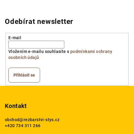
Odebírat newsletter
E-mail
Vložením e-mailu souhlasíte s
podmínkami ochrany
osobních údajů
Přihlásit se
Z
á
p
Kontakt
a
obchod
@
rezbarstvi-stys.cz
t
+420 734 311 266
í