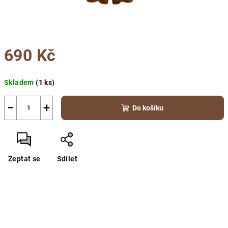
690 Kč
Měrná
Skladem
(1 ks)
cena:
−
+
Do košíku
Zeptat se
Sdílet