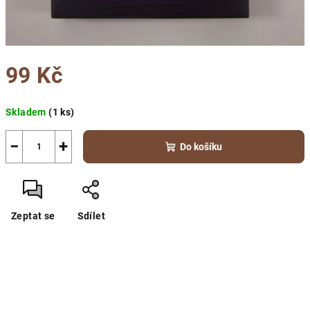
99 Kč
Měrná
Skladem
(1 ks)
cena:
−
+
Do košíku
Zeptat se
Sdílet