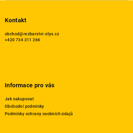
Z
á
p
Kontakt
a
obchod
@
rezbarstvi-stys.cz
t
+420 734 311 266
í
Informace pro vás
Jak nakupovat
Obchodní podmínky
Podmínky ochrany osobních údajů