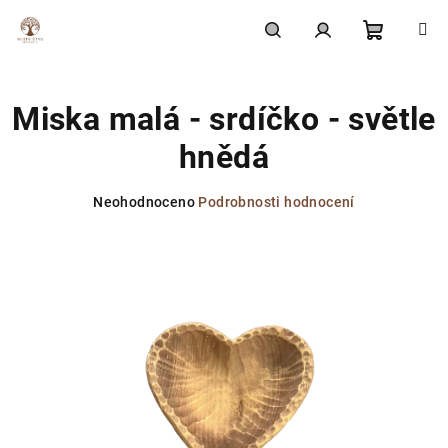
Přejít
na
obsah
Nákupní
Hledat
Přihlášení
Miska malá - srdíčko - světle
košík
hnědá
Průměrné
Neohodnoceno
Podrobnosti hodnocení
hodnocení
produktu
je
0,0
z
5
hvězdiček.