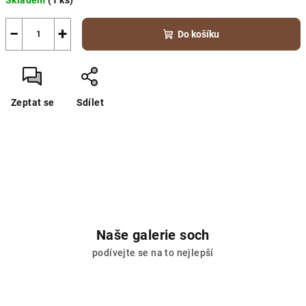
Skladem
(1 ks)
cena:
−
+
Do košíku
Zeptat se
Sdílet
Naše galerie soch
podívejte se na to nejlepší