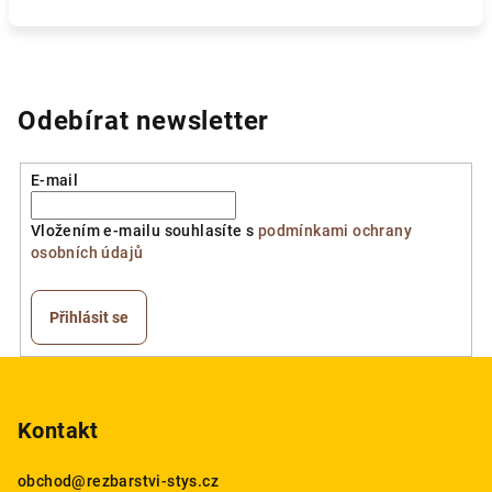
Odebírat newsletter
E-mail
Vložením e-mailu souhlasíte s
podmínkami ochrany
osobních údajů
Přihlásit se
Z
á
p
Kontakt
a
obchod
@
rezbarstvi-stys.cz