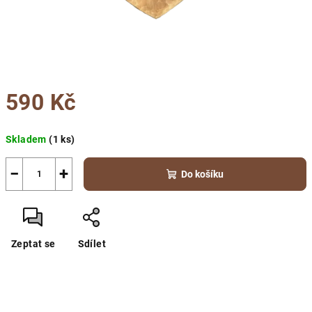
590 Kč
Měrná
Skladem
(1 ks)
cena:
−
+
Do košíku
Zeptat se
Sdílet