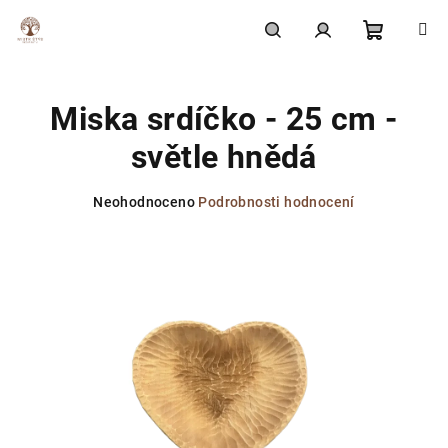
Přejít
na
obsah
Nákupní
Hledat
Přihlášení
Miska srdíčko - 25 cm -
košík
světle hnědá
Průměrné
Neohodnoceno
Podrobnosti hodnocení
hodnocení
produktu
je
0,0
z
5
hvězdiček.