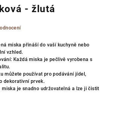
ková - žlutá
hodnocení
ěná miska přináší do vaší kuchyně nebo
lní vzhled.
ování: Každá miska je pečlivě vyrobena s
litu.
ku můžete používat pro podávání jídel,
o dekorativní prvek.
iska je snadno udržovatelná a lze ji čistit