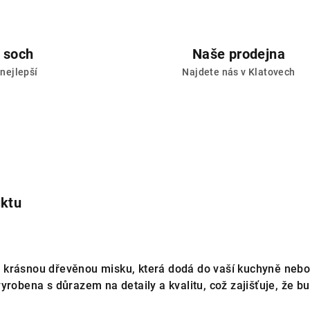
 soch
Naše prodejna
 nejlepší
Najdete nás v Klatovech
e
uktu
krásnou dřevěnou misku, která dodá do vaší kuchyně nebo jí
yrobena s důrazem na detaily a kvalitu, což zajišťuje, že bu