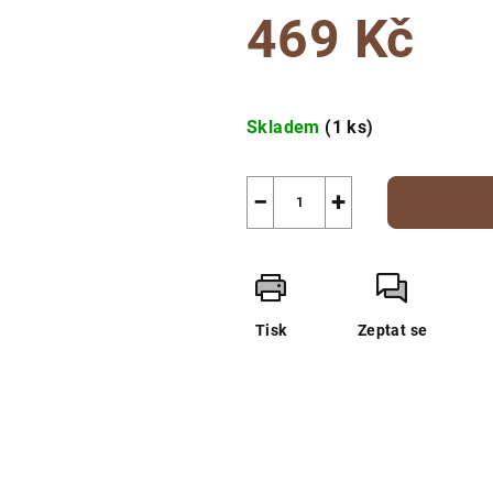
469 Kč
Měrná
cena:
Skladem
(1 ks)
−
+
Tisk
Zeptat se