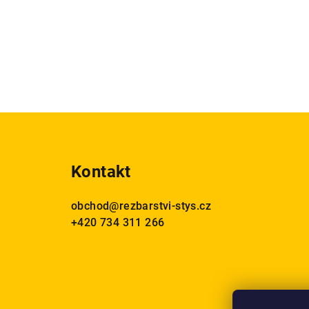
Z
á
Kontakt
p
a
obchod
@
rezbarstvi-stys.cz
+420 734 311 266
t
í