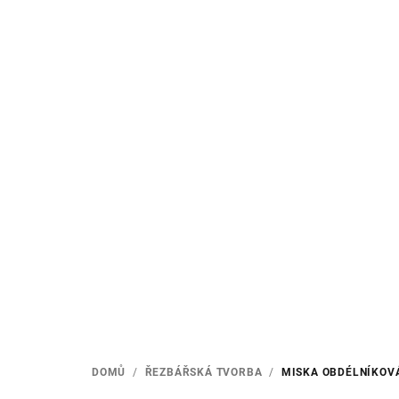
Přejít
na
obsah
DOMŮ
/
ŘEZBÁŘSKÁ TVORBA
/
MISKA OBDÉLNÍKOVÁ