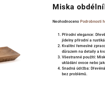
Miska obdélní
Průměrné
Neohodnoceno
Podrobnosti 
hodnocení
produktu
Přírodní elegance: Dřev
je
jídelny přírodní a rustiká
0,0
Kvalitní řemeslné zprac
z
důrazem na detaily a kva
5
Všestranné použití: Mis
hvězdiček.
ukládání ovoce nebo jak
Snadná údržba: Dřevěná m
bez problémů.