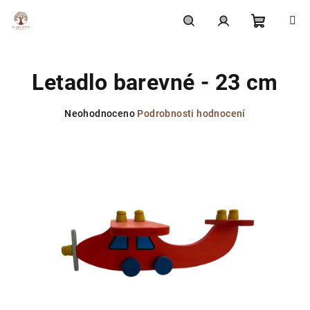
Přejít
na
obsah
Nákupní
Hledat
Přihlášení
Letadlo barevné - 23 cm
košík
Průměrné
Neohodnoceno
Podrobnosti hodnocení
hodnocení
produktu
je
0,0
z
5
hvězdiček.