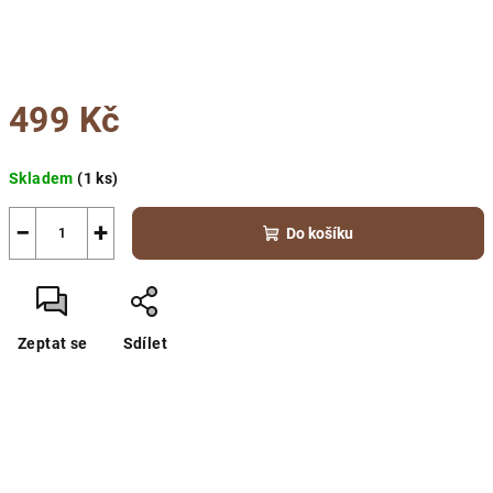
499 Kč
Měrná
Skladem
(1 ks)
cena:
−
+
Do košíku
Zeptat se
Sdílet