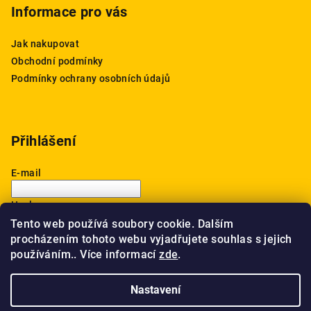
Informace pro vás
Jak nakupovat
Obchodní podmínky
Podmínky ochrany osobních údajů
Přihlášení
E-mail
Heslo
Tento web používá soubory cookie. Dalším
procházením tohoto webu vyjadřujete souhlas s jejich
Přihlásit se
používáním.. Více informací
zde
.
Nová registrace
Zapomenuté heslo
Nastavení