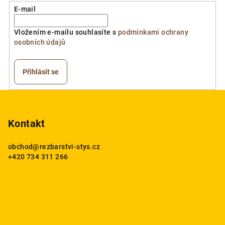
E-mail
Vložením e-mailu souhlasíte s
podmínkami ochrany
osobních údajů
Přihlásit se
Z
á
p
Kontakt
a
obchod
@
rezbarstvi-stys.cz
t
+420 734 311 266
í