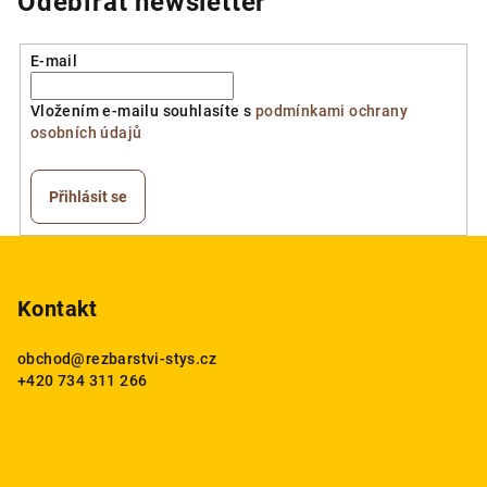
Odebírat newsletter
E-mail
Vložením e-mailu souhlasíte s
podmínkami ochrany
osobních údajů
Přihlásit se
Z
á
p
Kontakt
a
obchod
@
rezbarstvi-stys.cz
t
+420 734 311 266
í