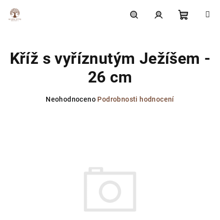
Přejít
na
obsah
Nákupní
Hledat
Přihlášení
Kříž s vyříznutým Ježíšem -
košík
26 cm
Průměrné
Neohodnoceno
Podrobnosti hodnocení
hodnocení
produktu
je
0,0
z
5
hvězdiček.