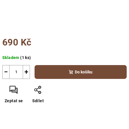
690 Kč
Měrná
Skladem
(1 ks)
cena:
−
+
Do košíku
Zeptat se
Sdílet