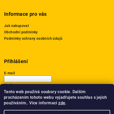
Informace pro vás
Jak nakupovat
Obchodní podmínky
Podmínky ochrany osobních údajů
Přihlášení
E-mail
Heslo
Tento web používá soubory cookie. Dalším
procházením tohoto webu vyjadřujete souhlas s jejich
Přihlásit se
používáním.. Více informací
zde
.
Nová registrace
Zapomenuté heslo