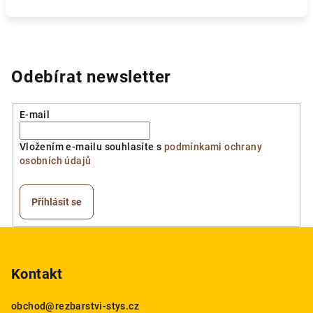
Odebírat newsletter
E-mail
Vložením e-mailu souhlasíte s
podmínkami ochrany
osobních údajů
Přihlásit se
Z
á
p
Kontakt
a
obchod
@
rezbarstvi-stys.cz