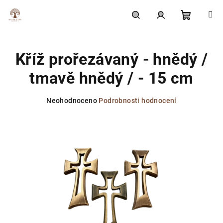
Přejít
na
obsah
Nákupní
Hledat
Přihlášení
Kříž prořezávaný - hnědý /
košík
tmavě hnědý / - 15 cm
Průměrné
Neohodnoceno
Podrobnosti hodnocení
hodnocení
produktu
je
0,0
z
5
hvězdiček.