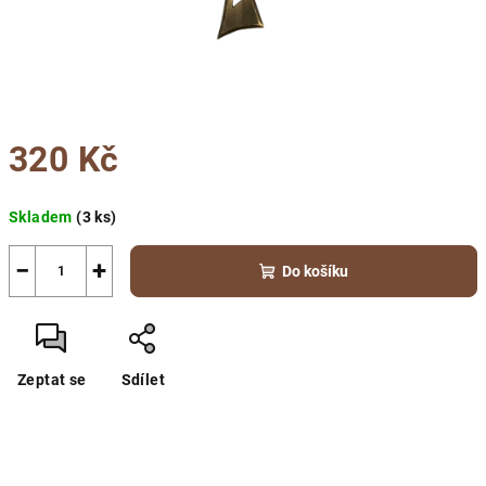
320 Kč
Měrná
Skladem
(3 ks)
cena:
−
+
Do košíku
Zeptat se
Sdílet