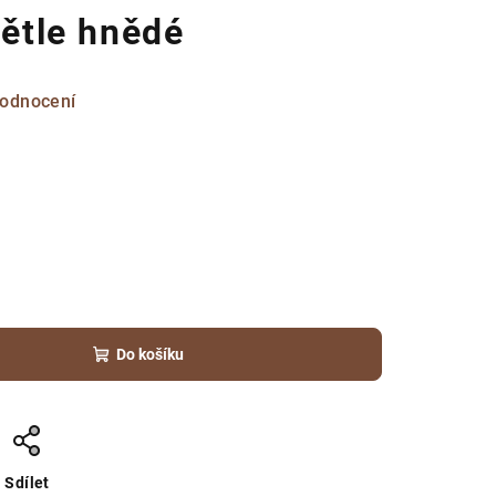
větle hnědé
hodnocení
Do košíku
Sdílet