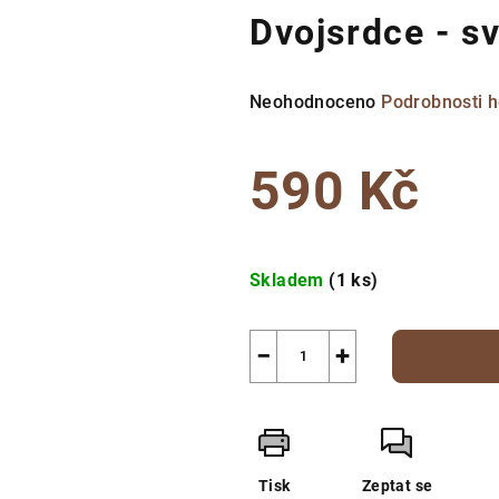
Dvojsrdce - s
Průměrné
Neohodnoceno
Podrobnosti 
hodnocení
produktu
590 Kč
je
0,0
z
Měrná
5
cena:
Skladem
(1 ks)
hvězdiček.
−
+
Tisk
Zeptat se