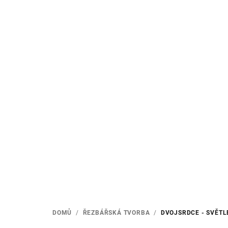
Přejít
na
obsah
DOMŮ
/
ŘEZBÁŘSKÁ TVORBA
/
DVOJSRDCE - SVĚTL