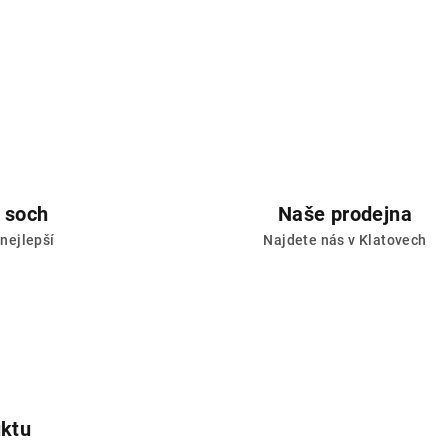
 soch
Naše prodejna
 nejlepší
Najdete nás v Klatovech
e
uktu