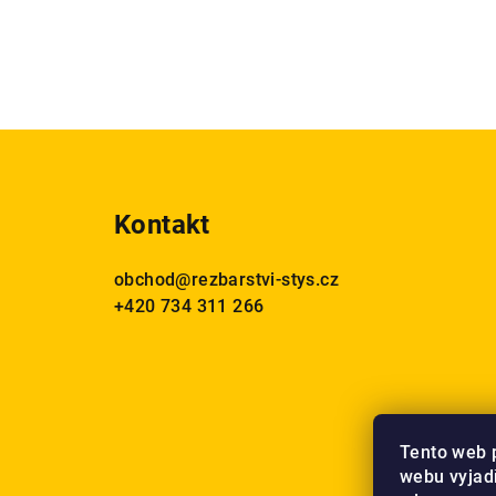
Z
á
Kontakt
p
a
obchod
@
rezbarstvi-stys.cz
+420 734 311 266
t
í
Tento web 
webu vyjadř