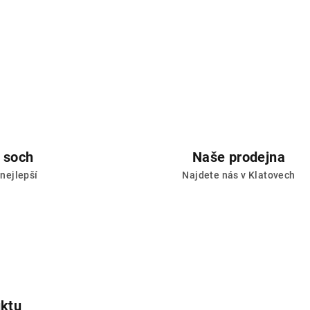
 soch
Naše prodejna
 nejlepší
Najdete nás v Klatovech
e
uktu