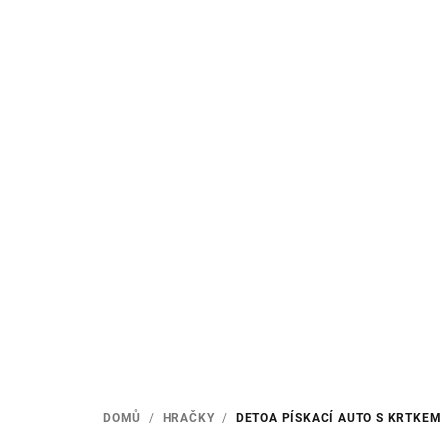
Přejít
na
obsah
DOMŮ
/
HRAČKY
/
DETOA PÍSKACÍ AUTO S KRTKEM