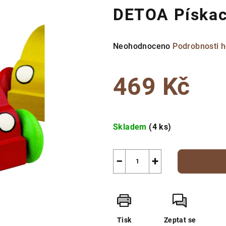
DETOA Pískac
Průměrné
Neohodnoceno
Podrobnosti 
hodnocení
produktu
469 Kč
je
0,0
z
Měrná
5
cena:
Skladem
(4 ks)
hvězdiček.
−
+
Tisk
Zeptat se