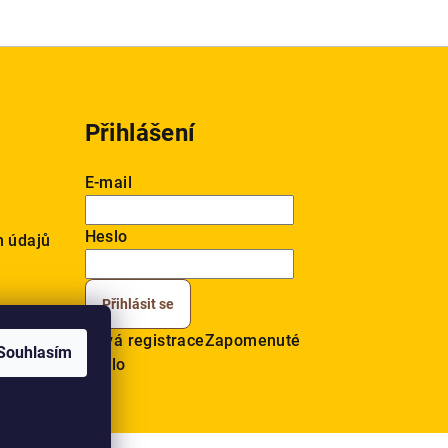
Přihlášení
E-mail
Heslo
h údajů
Přihlásit se
Nová registrace
Zapomenuté
Souhlasím
heslo