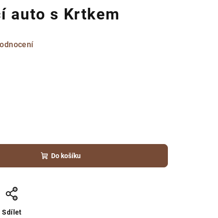
í auto s Krtkem
hodnocení
Do košíku
Sdílet