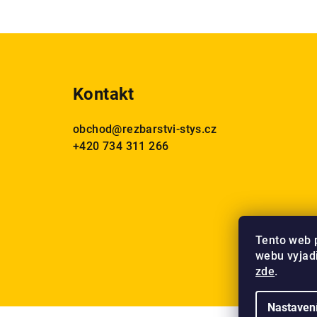
Z
á
Kontakt
p
a
obchod
@
rezbarstvi-stys.cz
+420 734 311 266
t
í
Tento web 
webu vyjadř
zde
.
Nastaven