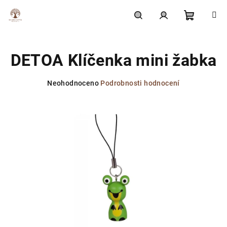
Přejít
na
obsah
Nákupní
Hledat
Přihlášení
DETOA Klíčenka mini žabka
košík
Průměrné
Neohodnoceno
Podrobnosti hodnocení
hodnocení
produktu
je
0,0
z
5
hvězdiček.