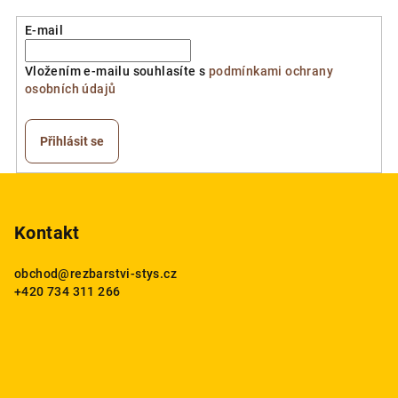
E-mail
Vložením e-mailu souhlasíte s
podmínkami ochrany
osobních údajů
Přihlásit se
Z
á
p
Kontakt
a
obchod
@
rezbarstvi-stys.cz
t
+420 734 311 266
í