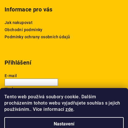
Informace pro vás
Jak nakupovat
Obchodní podmínky
Podmínky ochrany osobních údajů
Přihlášení
E-mail
Heslo
Tento web používá soubory cookie. Dalším
procházením tohoto webu vyjadřujete souhlas s jejich
Přihlásit se
používáním.. Více informací
zde
.
Nová registrace
Zapomenuté heslo
Nastavení