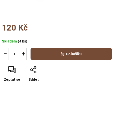
120 Kč
Měrná
Skladem
(4 ks)
cena:
−
+
Do košíku
Zeptat se
Sdílet